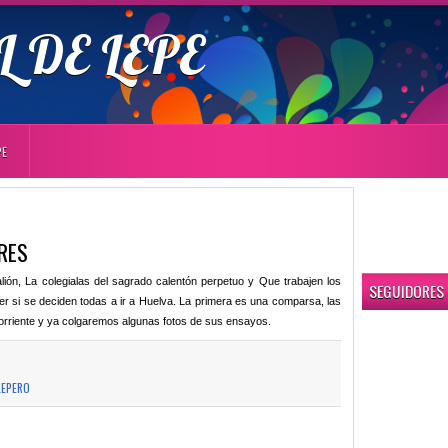
 DE LEPE
PE
RES
ión, La colegialas del sagrado calentón perpetuo y Que trabajen los
SEGUIDORES
er si se deciden todas a ir a Huelva. La primera es una comparsa, las
orriente y ya colgaremos algunas fotos de sus ensayos.
LEPERO