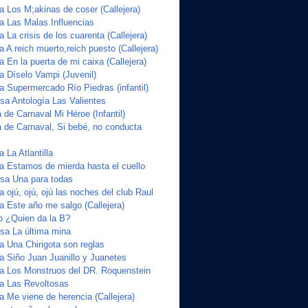
a Los M;akinas de coser (Callejera)
ta Las Malas Influencias
a La crisis de los cuarenta (Callejera)
a A reich muerto,reich puesto (Callejera)
a En la puerta de mi caixa (Callejera)
a Díselo Vampi (Juvenil)
a Supermercado Río Piedras (infantil)
a Antología Las Valientes
de Carnaval Mi Héroe (Infantil)
 de Carnaval, Si bebé, no conducta
 La Atlantilla
ta Estamos de mierda hasta el cuello
sa Una para todas
a ojú, ojú, ojú las noches del club Raul
a Este año me salgo (Callejera)
o ¿Quien da la B?
sa La última mina
a Una Chirigota son reglas
ta Siño Juan Juanillo y Juanetes
ta Los Monstruos del DR. Roquenstein
ta Las Revoltosas
a Me viene de herencia (Callejera)