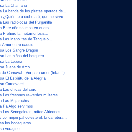
sa La Chamana
a La banda de los piratas operaos de...
a ¿Quién te a dicho a ti, que no sirvo...
a Las radiolocas del Purganilla
ta Este año salimos en cuero
a Prefiero la metamorfosis...
a Las Manolitas de Tariquejo...
o Amor entre caquis
sa Los Sangre Dragón
a Las niñas del barquero
sa La Lepera
sa Juana de Arco
de Carnaval - Ver para creer (Infantil)
a El Espíritu de la Alegría
sa Carnavaret
a Las chicas del coro
a Los fresones re-verdes militares
ta Las Majarachis
ta Pa Algo servimos
a Los Senegaleros, mitad Africanos...
 Lo mejon pal colesterol, la carretera...
sa los bodegueros
sa voragine