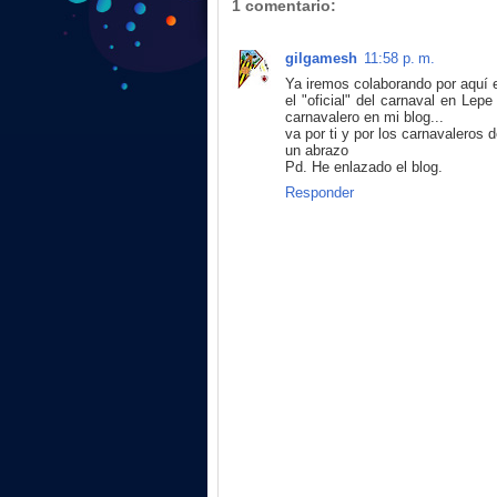
1 comentario:
gilgamesh
11:58 p. m.
Ya iremos colaborando por aquí 
el "oficial" del carnaval en Le
carnavalero en mi blog...
va por ti y por los carnavaleros
un abrazo
Pd. He enlazado el blog.
Responder