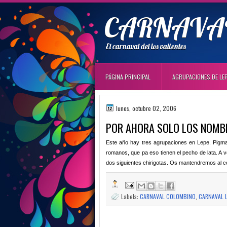
CARNAVAL
El carnaval del los valientes
PÁGINA PRINCIPAL
AGRUPACIONES DE LE
lunes, octubre 02, 2006
POR AHORA SOLO LOS NOMB
Este año hay tres agrupaciones en Lepe. Pigmal
romanos, que pa eso tienen el pecho de lata. A v
dos siguientes chirigotas. Os mantendremos al c
Labels:
CARNAVAL COLOMBINO
,
CARNAVAL 