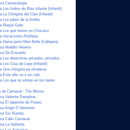
sa Carnavalogia
a Los Indios de Blas Infante (Infantil)
 La Chirigota del Clan (Infantil)
a Los pibes de la Antilla
ta Roque Gafe
ta Los que tienen un Chocazo
a Vacaciones Antillana
a Dame jierro Mari Bella (Callejera)
sa Maldito Veneno
sa De Ensueño
a Los detectives privados, privados...
a Los Cruú de Lepe (Infantil)
a Una chirigota pa olvidarse
ta Este año va a sé caló
a Los que no entran en los bares
 de Carnaval - The Mimos
sa Valiente Pamplina
a El laberinto de Proteo
sa Angel O Demonio
sa Sin Rumbo
a Calle Carnaval
sa La Señorita
sa Las Selenitas