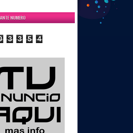
ITANTE NUMERO
9
3
3
5
4