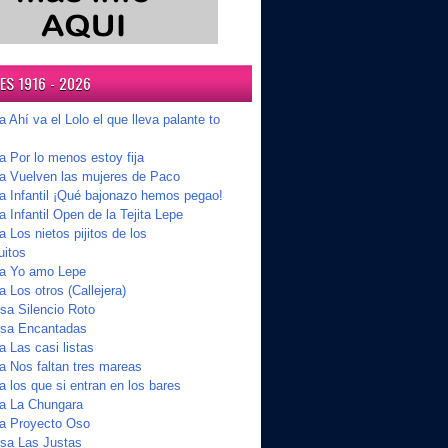
S 1916 - 2026
a Ahí va el Lolo el que lleva palante to
a Por lo menos estoy fija
ta Vuelven las mujeres de Paco
ta Infantil ¡Qué bajonazo hemos pegao!
a Infantil Open de la Tejita Lepe
a Los nietos pijitos de los
uitos
ta Yo amo Lepe
a Los otros (Callejera)
a Silencio Roto
sa Encantadas
a Las casi listas
a Nos faltan tres mareas
a los que si entran en los bares
ta La Chungara
ta Proyecto Oso
sa Las Justas