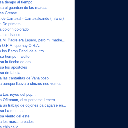
a tiempo al tiempo
a el guardian de las mareas
sa Grease
de Carnaval - Carnavaleando (Infantil)
ta De primera
a colorin colorado
a los divinos
a Mi Padre era Lepero, pero mi madre...
o O.R.A. que hay,O.R.A.
 los Baron Dandi de a litro
sa tiempo maldito
a la flecha de oro
a los apostoles
sa de fabula
a las cantaritas de Vanalpozo
ta aunque llueva a chuzos nos vemos
a Los reyes del pop...
ta Ofitoman, el superheroe Lepero
a un trabajo de cojones pa cagarse en...
sa La mentira
a viento del este
a los mas...turbados
a chipicalio