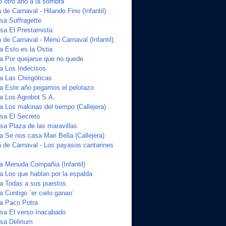
o otro año a la sombra
de Carnaval - Hilando Fino (Infantil)
a Suffragette
sa El Prestamista
de Carnaval - Menú Carnaval (Infantil)
a Esto es la Ostia
ta Por quejarse que no quede
ta Los Indecisos
a Las Chirigóticas
ta Este año pegamos el pelotazo
ta Los Agrobot S.A.
a Los makinas del tiempo (Callejera)
sa El Secreto
a Plaza de las maravillas
a Se nos casa Mari Bella (Callejera)
 de Carnaval - Los payasos cantarines
ta Menuda Compañia (Infantil)
a Los que hablan por la espalda
ta Todas a sus puestos
a Contigo `er cielo ganao´
ta Paco Potra
sa El verso Inacabado
sa Delirium