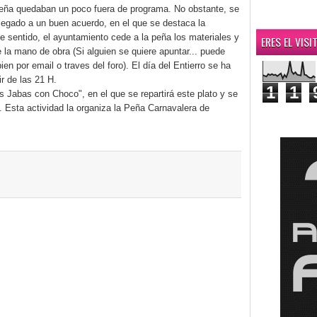
peña quedaban un poco fuera de programa. No obstante, se
llegado a un buen acuerdo, en el que se destaca la
te sentido, el ayuntamiento cede a la peña los materiales y
ERES EL VIS
e la mano de obra (Si alguien se quiere apuntar... puede
n por email o traves del foro). El día del Entierro se ha
ir de las 21 H.
1
1
as Jabas con Choco", en el que se repartirá este plato y se
. Esta actividad la organiza la Peña Carnavalera de