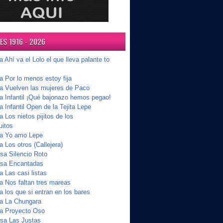
S 1916 - 2026
a Ahí va el Lolo el que lleva palante to
a Por lo menos estoy fija
ta Vuelven las mujeres de Paco
ta Infantil ¡Qué bajonazo hemos pegao!
a Infantil Open de la Tejita Lepe
a Los nietos pijitos de los
uitos
ta Yo amo Lepe
a Los otros (Callejera)
a Silencio Roto
sa Encantadas
a Las casi listas
a Nos faltan tres mareas
a los que si entran en los bares
ta La Chungara
ta Proyecto Oso
sa Las Justas