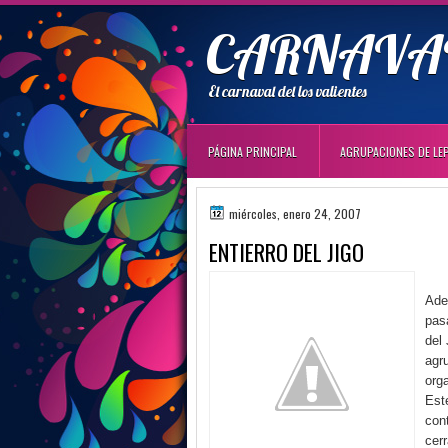
CARNAVAL
El carnaval del los valientes
PÁGINA PRINCIPAL
AGRUPACIONES DE LE
miércoles, enero 24, 2007
ENTIERRO DEL JIGO
Ade
pasa
del 
agr
orga
Est
con
cer