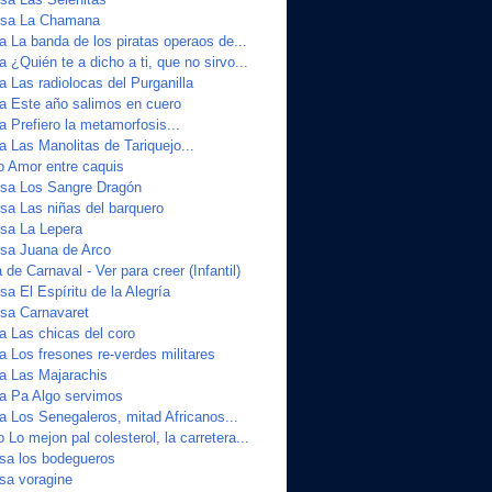
sa La Chamana
a La banda de los piratas operaos de...
a ¿Quién te a dicho a ti, que no sirvo...
a Las radiolocas del Purganilla
ta Este año salimos en cuero
a Prefiero la metamorfosis...
a Las Manolitas de Tariquejo...
o Amor entre caquis
sa Los Sangre Dragón
a Las niñas del barquero
sa La Lepera
sa Juana de Arco
de Carnaval - Ver para creer (Infantil)
a El Espíritu de la Alegría
sa Carnavaret
a Las chicas del coro
a Los fresones re-verdes militares
ta Las Majarachis
ta Pa Algo servimos
a Los Senegaleros, mitad Africanos...
 Lo mejon pal colesterol, la carretera...
sa los bodegueros
sa voragine