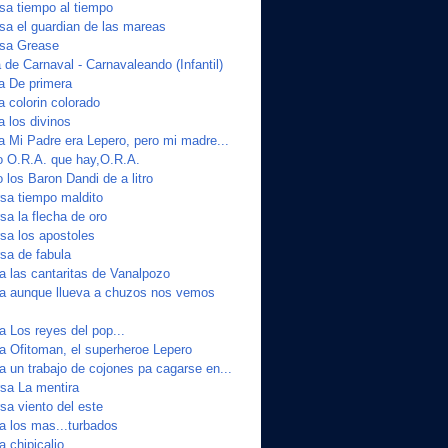
a tiempo al tiempo
a el guardian de las mareas
sa Grease
de Carnaval - Carnavaleando (Infantil)
ta De primera
a colorin colorado
a los divinos
a Mi Padre era Lepero, pero mi madre...
o O.R.A. que hay,O.R.A.
 los Baron Dandi de a litro
sa tiempo maldito
a la flecha de oro
a los apostoles
sa de fabula
a las cantaritas de Vanalpozo
ta aunque llueva a chuzos nos vemos
a Los reyes del pop...
ta Ofitoman, el superheroe Lepero
a un trabajo de cojones pa cagarse en...
sa La mentira
a viento del este
a los mas...turbados
a chipicalio