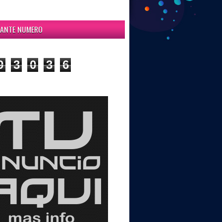
ITANTE NUMERO
9
3
0
3
6