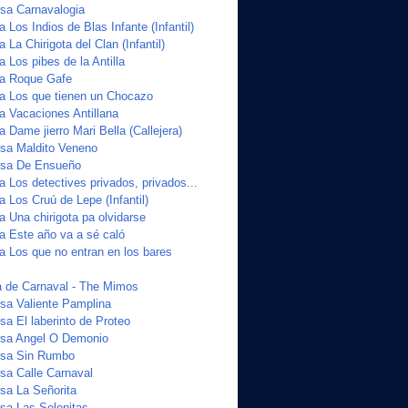
sa Carnavalogia
a Los Indios de Blas Infante (Infantil)
 La Chirigota del Clan (Infantil)
a Los pibes de la Antilla
ta Roque Gafe
ta Los que tienen un Chocazo
a Vacaciones Antillana
a Dame jierro Mari Bella (Callejera)
sa Maldito Veneno
sa De Ensueño
a Los detectives privados, privados...
a Los Cruú de Lepe (Infantil)
a Una chirigota pa olvidarse
ta Este año va a sé caló
a Los que no entran en los bares
 de Carnaval - The Mimos
sa Valiente Pamplina
a El laberinto de Proteo
sa Angel O Demonio
sa Sin Rumbo
a Calle Carnaval
sa La Señorita
sa Las Selenitas