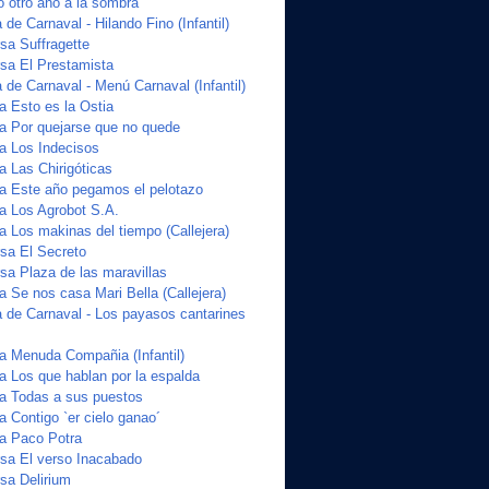
o otro año a la sombra
de Carnaval - Hilando Fino (Infantil)
a Suffragette
sa El Prestamista
de Carnaval - Menú Carnaval (Infantil)
a Esto es la Ostia
ta Por quejarse que no quede
ta Los Indecisos
a Las Chirigóticas
ta Este año pegamos el pelotazo
ta Los Agrobot S.A.
a Los makinas del tiempo (Callejera)
sa El Secreto
a Plaza de las maravillas
a Se nos casa Mari Bella (Callejera)
 de Carnaval - Los payasos cantarines
ta Menuda Compañia (Infantil)
a Los que hablan por la espalda
ta Todas a sus puestos
a Contigo `er cielo ganao´
ta Paco Potra
sa El verso Inacabado
sa Delirium