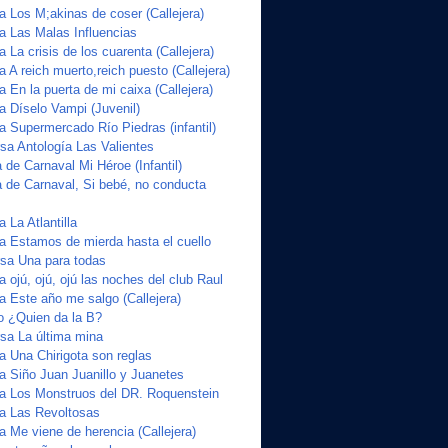
a Los M;akinas de coser (Callejera)
ta Las Malas Influencias
a La crisis de los cuarenta (Callejera)
a A reich muerto,reich puesto (Callejera)
a En la puerta de mi caixa (Callejera)
a Díselo Vampi (Juvenil)
a Supermercado Río Piedras (infantil)
a Antología Las Valientes
de Carnaval Mi Héroe (Infantil)
 de Carnaval, Si bebé, no conducta
 La Atlantilla
ta Estamos de mierda hasta el cuello
sa Una para todas
a ojú, ojú, ojú las noches del club Raul
a Este año me salgo (Callejera)
o ¿Quien da la B?
sa La última mina
a Una Chirigota son reglas
ta Siño Juan Juanillo y Juanetes
ta Los Monstruos del DR. Roquenstein
ta Las Revoltosas
a Me viene de herencia (Callejera)