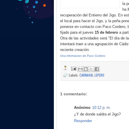
la 
ha 
recuperación del Entierro del Jigo. En es
el local para hacer el Jigo, y la peña pon
ponerse en contacto con Paco Cordero, bie
fijado para el jueves
15 de febrero
a part
Otra de las actividades será "El día de l
intentará traer a una agrupación de Cádiz
reciente creación.
Una informacion de Paco Cordero
Labels:
CARNAVAL LEPERO
1 comentario:
Anónimo
10:12 p. m.
¿Y de donde saldra el Jigo?
Responder