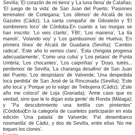
Sevilla; 'El corazón de mi tierra' y 'La luna llena' de Calañas;
'El juego de la vida' de San Juan del Puerto; 'Pasiones
terrenales' de Cortegana; 'Los últimos' de Alcalá de los
Gazules (Cádiz); 'La santa compaña' de Gibraleón y 'El
sombrerero loco' de Córdoba.En cuanto a las murgas se
han inscrito: 'Lo veis clarito', 'FBI', 'Los mairena', 'La tía
manoli', 'Volando voy' y 'Los gambusinos' de Huelva; 'En
primera línea' de Alcalá de Guadaira (Sevilla); 'Cambio
radical', 'Este año lo vemos claro', 'Esta chirigota progresa
adecuadamente', 'Como una cuba' y 'Los pelaos' de Punta
Umbría; 'Los chocantes', 'Los caipiriñas' y 'Doyo, tutrés...
perdemos' de Sevilla; 'La charanga desafino' de San Juan
del Puerto; 'Los despistaos' de Valverde; 'Una despedida
loca perdida' de San José de la Rinconada (Sevilla); 'Este
año toca' y 'Porque yo lo valgo' de Trebujena (Cádiz); '¡Este
año me coloco!' de Loja (Granada); 'Arme caso que es
verdad, sino que te lo digan esta gente' de Ronda (Málaga);
y "Pa descubrimiento una tortilla con pimientos"
(Córdoba)En la categoría de cuartetos participarán en esta
edición 'Una pataita' de Valverde; 'Pal desembarco
nosmardía' de Cádiz, y dos de Sevilla, entre ellas 'No me
toques los clones'.