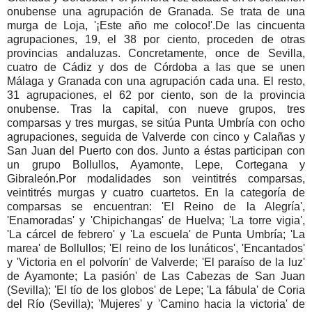
onubense una agrupación de Granada. Se trata de una
murga de Loja, '¡Este año me coloco!'.De las cincuenta
agrupaciones, 19, el 38 por ciento, proceden de otras
provincias andaluzas. Concretamente, once de Sevilla,
cuatro de Cádiz y dos de Córdoba a las que se unen
Málaga y Granada con una agrupación cada una. El resto,
31 agrupaciones, el 62 por ciento, son de la provincia
onubense. Tras la capital, con nueve grupos, tres
comparsas y tres murgas, se sitúa Punta Umbría con ocho
agrupaciones, seguida de Valverde con cinco y Calañas y
San Juan del Puerto con dos. Junto a éstas participan con
un grupo Bollullos, Ayamonte, Lepe, Cortegana y
Gibraleón.Por modalidades son veintitrés comparsas,
veintitrés murgas y cuatro cuartetos. En la categoría de
comparsas se encuentran: 'El Reino de la Alegría',
'Enamoradas' y 'Chipichangas' de Huelva; 'La torre vigia',
'La cárcel de febrero' y 'La escuela' de Punta Umbría; 'La
marea' de Bollullos; 'El reino de los lunáticos', 'Encantados'
y 'Victoria en el polvorín' de Valverde; 'El paraíso de la luz'
de Ayamonte; La pasión' de Las Cabezas de San Juan
(Sevilla); 'El tío de los globos' de Lepe; 'La fábula' de Coria
del Río (Sevilla); 'Mujeres' y 'Camino hacia la victoria' de