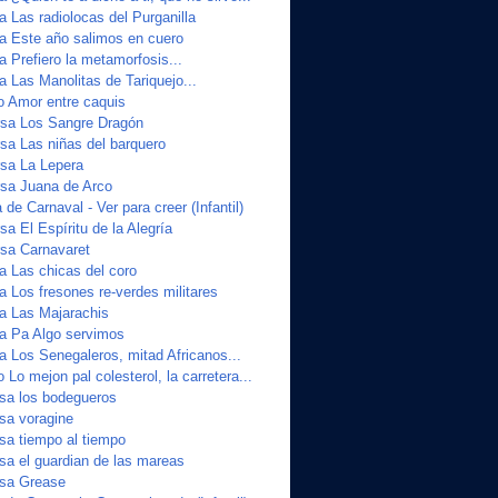
a Las radiolocas del Purganilla
ta Este año salimos en cuero
a Prefiero la metamorfosis...
a Las Manolitas de Tariquejo...
o Amor entre caquis
sa Los Sangre Dragón
a Las niñas del barquero
sa La Lepera
sa Juana de Arco
de Carnaval - Ver para creer (Infantil)
a El Espíritu de la Alegría
sa Carnavaret
a Las chicas del coro
a Los fresones re-verdes militares
ta Las Majarachis
ta Pa Algo servimos
a Los Senegaleros, mitad Africanos...
 Lo mejon pal colesterol, la carretera...
sa los bodegueros
sa voragine
a tiempo al tiempo
a el guardian de las mareas
sa Grease