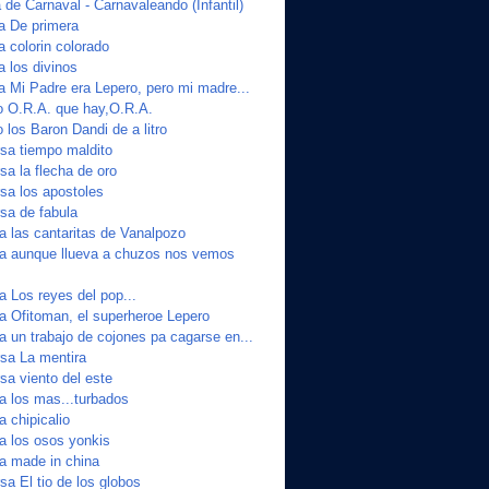
de Carnaval - Carnavaleando (Infantil)
ta De primera
a colorin colorado
a los divinos
a Mi Padre era Lepero, pero mi madre...
o O.R.A. que hay,O.R.A.
 los Baron Dandi de a litro
sa tiempo maldito
a la flecha de oro
a los apostoles
sa de fabula
a las cantaritas de Vanalpozo
ta aunque llueva a chuzos nos vemos
a Los reyes del pop...
ta Ofitoman, el superheroe Lepero
a un trabajo de cojones pa cagarse en...
sa La mentira
a viento del este
a los mas...turbados
a chipicalio
ta los osos yonkis
ta made in china
a El tio de los globos