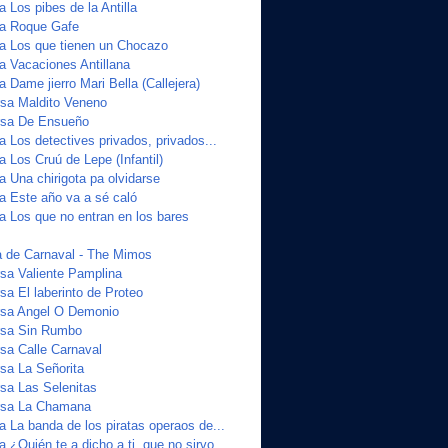
a Los pibes de la Antilla
ta Roque Gafe
ta Los que tienen un Chocazo
a Vacaciones Antillana
a Dame jierro Mari Bella (Callejera)
sa Maldito Veneno
sa De Ensueño
a Los detectives privados, privados...
a Los Cruú de Lepe (Infantil)
a Una chirigota pa olvidarse
ta Este año va a sé caló
a Los que no entran en los bares
 de Carnaval - The Mimos
sa Valiente Pamplina
a El laberinto de Proteo
sa Angel O Demonio
sa Sin Rumbo
a Calle Carnaval
sa La Señorita
sa Las Selenitas
sa La Chamana
a La banda de los piratas operaos de...
a ¿Quién te a dicho a ti, que no sirvo...