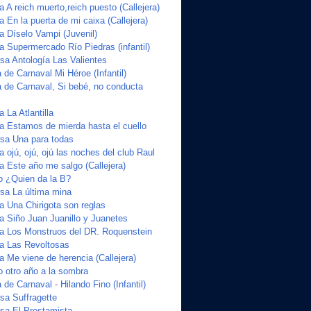
a A reich muerto,reich puesto (Callejera)
a En la puerta de mi caixa (Callejera)
a Díselo Vampi (Juvenil)
a Supermercado Río Piedras (infantil)
a Antología Las Valientes
de Carnaval Mi Héroe (Infantil)
 de Carnaval, Si bebé, no conducta
 La Atlantilla
ta Estamos de mierda hasta el cuello
sa Una para todas
a ojú, ojú, ojú las noches del club Raul
a Este año me salgo (Callejera)
o ¿Quien da la B?
sa La última mina
a Una Chirigota son reglas
ta Siño Juan Juanillo y Juanetes
ta Los Monstruos del DR. Roquenstein
ta Las Revoltosas
a Me viene de herencia (Callejera)
o otro año a la sombra
de Carnaval - Hilando Fino (Infantil)
a Suffragette
sa El Prestamista