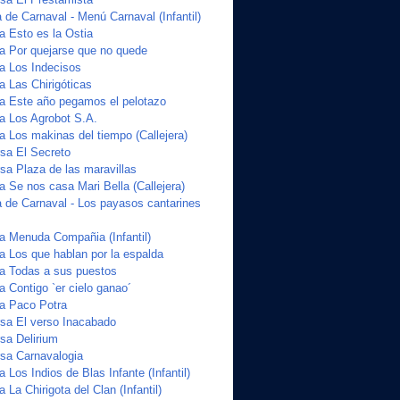
de Carnaval - Menú Carnaval (Infantil)
a Esto es la Ostia
ta Por quejarse que no quede
ta Los Indecisos
a Las Chirigóticas
ta Este año pegamos el pelotazo
ta Los Agrobot S.A.
a Los makinas del tiempo (Callejera)
sa El Secreto
a Plaza de las maravillas
a Se nos casa Mari Bella (Callejera)
 de Carnaval - Los payasos cantarines
ta Menuda Compañia (Infantil)
a Los que hablan por la espalda
ta Todas a sus puestos
a Contigo `er cielo ganao´
ta Paco Potra
sa El verso Inacabado
sa Delirium
sa Carnavalogia
a Los Indios de Blas Infante (Infantil)
 La Chirigota del Clan (Infantil)