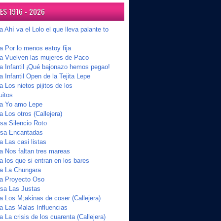
S 1916 - 2026
a Ahí va el Lolo el que lleva palante to
a Por lo menos estoy fija
ta Vuelven las mujeres de Paco
ta Infantil ¡Qué bajonazo hemos pegao!
a Infantil Open de la Tejita Lepe
a Los nietos pijitos de los
uitos
ta Yo amo Lepe
a Los otros (Callejera)
a Silencio Roto
sa Encantadas
a Las casi listas
a Nos faltan tres mareas
a los que si entran en los bares
ta La Chungara
ta Proyecto Oso
sa Las Justas
a Los M;akinas de coser (Callejera)
ta Las Malas Influencias
a La crisis de los cuarenta (Callejera)