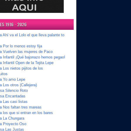
S 1916 - 2026
a Ahí va el Lolo el que lleva palante to
a Por lo menos estoy fija
ta Vuelven las mujeres de Paco
ta Infantil ¡Qué bajonazo hemos pegao!
a Infantil Open de la Tejita Lepe
a Los nietos pijitos de los
uitos
ta Yo amo Lepe
a Los otros (Callejera)
a Silencio Roto
sa Encantadas
a Las casi listas
a Nos faltan tres mareas
a los que si entran en los bares
ta La Chungara
ta Proyecto Oso
sa Las Justas