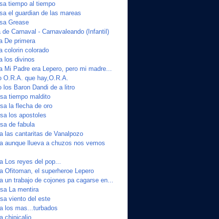
a tiempo al tiempo
a el guardian de las mareas
sa Grease
de Carnaval - Carnavaleando (Infantil)
ta De primera
a colorin colorado
a los divinos
a Mi Padre era Lepero, pero mi madre...
o O.R.A. que hay,O.R.A.
 los Baron Dandi de a litro
sa tiempo maldito
a la flecha de oro
a los apostoles
sa de fabula
a las cantaritas de Vanalpozo
ta aunque llueva a chuzos nos vemos
a Los reyes del pop...
ta Ofitoman, el superheroe Lepero
a un trabajo de cojones pa cagarse en...
sa La mentira
a viento del este
a los mas...turbados
a chipicalio