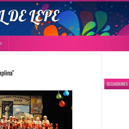
 DE LEPE
PE
plina"
SEGUIDORES