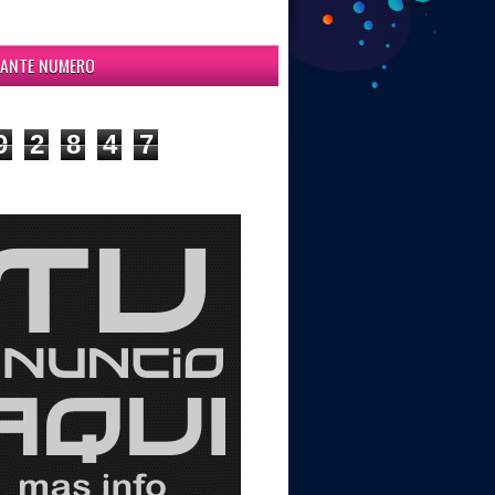
ITANTE NUMERO
9
2
8
4
7