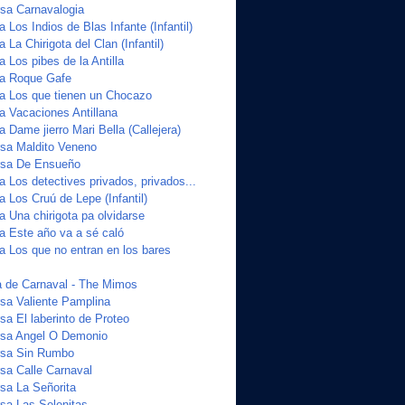
sa Carnavalogia
a Los Indios de Blas Infante (Infantil)
 La Chirigota del Clan (Infantil)
a Los pibes de la Antilla
ta Roque Gafe
ta Los que tienen un Chocazo
a Vacaciones Antillana
a Dame jierro Mari Bella (Callejera)
sa Maldito Veneno
sa De Ensueño
a Los detectives privados, privados...
a Los Cruú de Lepe (Infantil)
a Una chirigota pa olvidarse
ta Este año va a sé caló
a Los que no entran en los bares
 de Carnaval - The Mimos
sa Valiente Pamplina
a El laberinto de Proteo
sa Angel O Demonio
sa Sin Rumbo
a Calle Carnaval
sa La Señorita
sa Las Selenitas