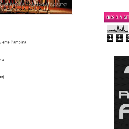
ERES EL VIS
1
1
iente Pamplina
ra
pe)