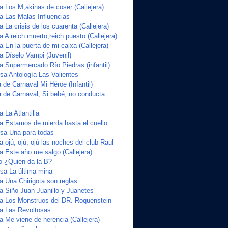
a Los M;akinas de coser (Callejera)
ta Las Malas Influencias
a La crisis de los cuarenta (Callejera)
a A reich muerto,reich puesto (Callejera)
a En la puerta de mi caixa (Callejera)
a Díselo Vampi (Juvenil)
a Supermercado Río Piedras (infantil)
a Antología Las Valientes
de Carnaval Mi Héroe (Infantil)
 de Carnaval, Si bebé, no conducta
 La Atlantilla
ta Estamos de mierda hasta el cuello
sa Una para todas
a ojú, ojú, ojú las noches del club Raul
a Este año me salgo (Callejera)
o ¿Quien da la B?
sa La última mina
a Una Chirigota son reglas
ta Siño Juan Juanillo y Juanetes
ta Los Monstruos del DR. Roquenstein
ta Las Revoltosas
a Me viene de herencia (Callejera)