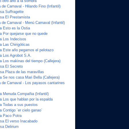
o otro año a la sombra
de Carnaval - Hilando Fino (Infantil)
a Suffragette
sa El Prestamista
de Carnaval - Menú Carnaval (Infantil)
a Esto es la Ostia
ta Por quejarse que no quede
ta Los Indecisos
a Las Chirigóticas
ta Este año pegamos el pelotazo
ta Los Agrobot S.A.
a Los makinas del tiempo (Callejera)
sa El Secreto
a Plaza de las maravillas
a Se nos casa Mari Bella (Callejera)
 de Carnaval - Los payasos cantarines
ta Menuda Compañia (Infantil)
a Los que hablan por la espalda
ta Todas a sus puestos
a Contigo `er cielo ganao´
ta Paco Potra
sa El verso Inacabado
sa Delirium