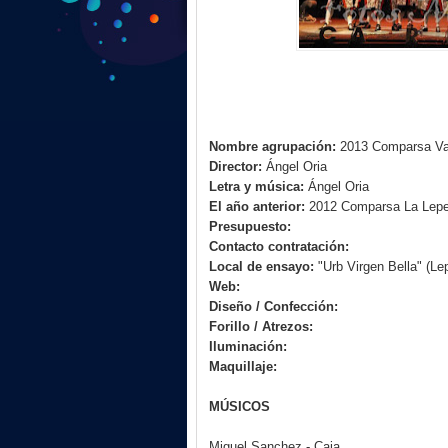
Nombre agrupación:
2013 Comparsa Val
Director:
Ángel Oria
Letra y música:
Ángel Oria
El año anterior:
2012 Comparsa La Lepe
Presupuesto:
Contacto contratación:
Local de ensayo:
"Urb Virgen Bella" (Le
Web:
Diseño / Confección:
Forillo / Atrezos:
Iluminación:
Maquillaje:
MÚSICOS
Miguel Sanchez - Caja