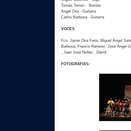
Tomás Terrón -
Bombo
Angel Oria - Guitarra
Carlos Barbosa - Guitarra
VOCES
Fco. Javier Oria Feria,
Miguel Ángel San
Barbosa,
Francis Ramirez,
José Ángel G
,
Juan José Nuñez ,
David
FOTOGRAFÍAS: