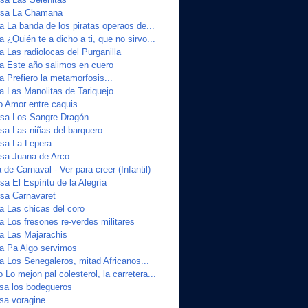
sa La Chamana
a La banda de los piratas operaos de...
a ¿Quién te a dicho a ti, que no sirvo...
a Las radiolocas del Purganilla
ta Este año salimos en cuero
a Prefiero la metamorfosis...
a Las Manolitas de Tariquejo...
o Amor entre caquis
sa Los Sangre Dragón
a Las niñas del barquero
sa La Lepera
sa Juana de Arco
de Carnaval - Ver para creer (Infantil)
a El Espíritu de la Alegría
sa Carnavaret
a Las chicas del coro
a Los fresones re-verdes militares
ta Las Majarachis
ta Pa Algo servimos
a Los Senegaleros, mitad Africanos...
 Lo mejon pal colesterol, la carretera...
sa los bodegueros
sa voragine