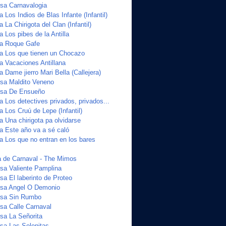
sa Carnavalogia
a Los Indios de Blas Infante (Infantil)
 La Chirigota del Clan (Infantil)
a Los pibes de la Antilla
ta Roque Gafe
ta Los que tienen un Chocazo
a Vacaciones Antillana
a Dame jierro Mari Bella (Callejera)
sa Maldito Veneno
sa De Ensueño
a Los detectives privados, privados...
a Los Cruú de Lepe (Infantil)
a Una chirigota pa olvidarse
ta Este año va a sé caló
a Los que no entran en los bares
 de Carnaval - The Mimos
sa Valiente Pamplina
a El laberinto de Proteo
sa Angel O Demonio
sa Sin Rumbo
a Calle Carnaval
sa La Señorita
sa Las Selenitas