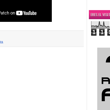
ERES EL VIS
1
1
ERA