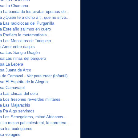
sa La Chamana
a La banda de los piratas operaos de...
a ¿Quién te a dicho a ti, que no sirvo...
a Las radiolocas del Purganilla
ta Este año salimos en cuero
a Prefiero la metamorfosis...
a Las Manolitas de Tariquejo...
o Amor entre caquis
sa Los Sangre Dragón
a Las niñas del barquero
sa La Lepera
sa Juana de Arco
de Carnaval - Ver para creer (Infantil)
a El Espíritu de la Alegría
sa Carnavaret
a Las chicas del coro
a Los fresones re-verdes militares
ta Las Majarachis
ta Pa Algo servimos
a Los Senegaleros, mitad Africanos...
 Lo mejon pal colesterol, la carretera...
sa los bodegueros
sa voragine