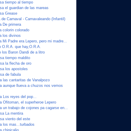
a tiempo al tiempo
a el guardian de las mareas
sa Grease
de Carnaval - Carnavaleando (Infantil)
ta De primera
a colorin colorado
a los divinos
a Mi Padre era Lepero, pero mi madre...
o O.R.A. que hay,O.R.A.
 los Baron Dandi de a litro
sa tiempo maldito
a la flecha de oro
a los apostoles
sa de fabula
a las cantaritas de Vanalpozo
ta aunque llueva a chuzos nos vemos
a Los reyes del pop...
ta Ofitoman, el superheroe Lepero
a un trabajo de cojones pa cagarse en...
sa La mentira
a viento del este
a los mas...turbados
a chipicalio