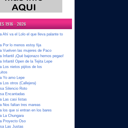
S 1916 - 2026
a Ahí va el Lolo el que lleva palante to
a Por lo menos estoy fija
ta Vuelven las mujeres de Paco
ta Infantil ¡Qué bajonazo hemos pegao!
a Infantil Open de la Tejita Lepe
a Los nietos pijitos de los
uitos
ta Yo amo Lepe
a Los otros (Callejera)
a Silencio Roto
sa Encantadas
a Las casi listas
a Nos faltan tres mareas
a los que si entran en los bares
ta La Chungara
ta Proyecto Oso
sa Las Justas