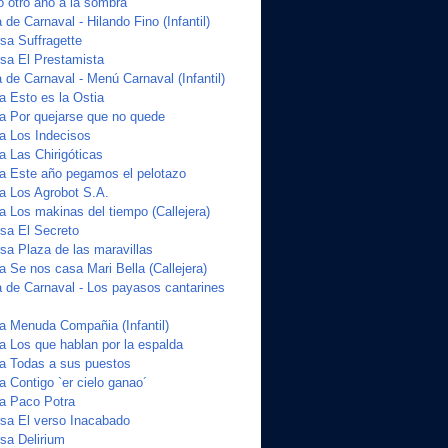
o otro año a la sombra
de Carnaval - Hilando Fino (Infantil)
a Suffragette
sa El Prestamista
de Carnaval - Menú Carnaval (Infantil)
a Esto es la Ostia
ta Por quejarse que no quede
ta Los Indecisos
a Las Chirigóticas
ta Este año pegamos el pelotazo
ta Los Agrobot S.A.
a Los makinas del tiempo (Callejera)
sa El Secreto
a Plaza de las maravillas
a Se nos casa Mari Bella (Callejera)
 de Carnaval - Los payasos cantarines
ta Menuda Compañia (Infantil)
a Los que hablan por la espalda
ta Todas a sus puestos
a Contigo `er cielo ganao´
ta Paco Potra
sa El verso Inacabado
sa Delirium