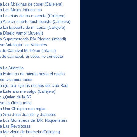
a Los M;akinas de coser (Callejera)
ta Las Malas Influencias
a La crisis de los cuarenta (Callejera)
a A reich muerto,reich puesto (Callejera)
a En la puerta de mi caixa (Callejera)
a Díselo Vampi (Juvenil)
a Supermercado Río Piedras (infantil)
a Antología Las Valientes
de Carnaval Mi Héroe (Infantil)
 de Carnaval, Si bebé, no conducta
 La Atlantilla
ta Estamos de mierda hasta el cuello
sa Una para todas
a ojú, ojú, ojú las noches del club Raul
a Este año me salgo (Callejera)
o ¿Quien da la B?
sa La última mina
a Una Chirigota son reglas
ta Siño Juan Juanillo y Juanetes
ta Los Monstruos del DR. Roquenstein
ta Las Revoltosas
a Me viene de herencia (Callejera)