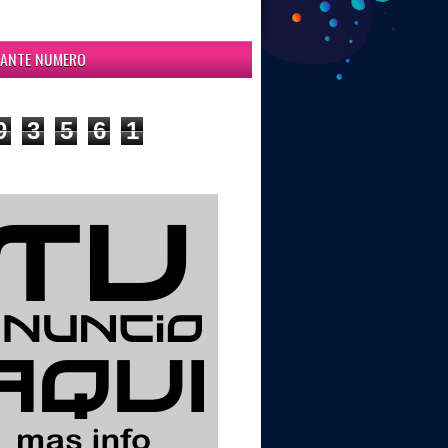
ITANTE NUMERO
9
3
5
6
1