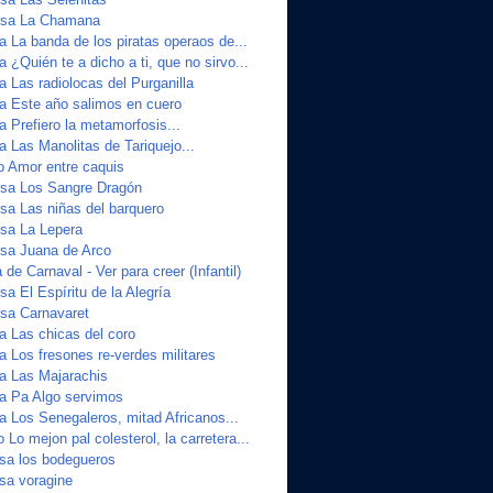
sa La Chamana
a La banda de los piratas operaos de...
a ¿Quién te a dicho a ti, que no sirvo...
a Las radiolocas del Purganilla
ta Este año salimos en cuero
a Prefiero la metamorfosis...
a Las Manolitas de Tariquejo...
o Amor entre caquis
sa Los Sangre Dragón
a Las niñas del barquero
sa La Lepera
sa Juana de Arco
de Carnaval - Ver para creer (Infantil)
a El Espíritu de la Alegría
sa Carnavaret
a Las chicas del coro
a Los fresones re-verdes militares
ta Las Majarachis
ta Pa Algo servimos
a Los Senegaleros, mitad Africanos...
 Lo mejon pal colesterol, la carretera...
sa los bodegueros
sa voragine