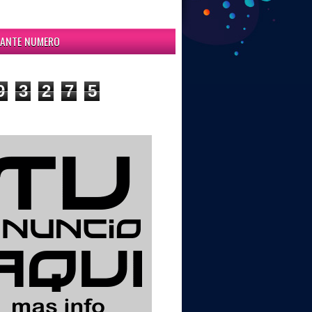
ITANTE NUMERO
9
3
2
7
5