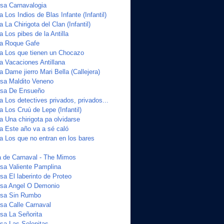
sa Carnavalogia
a Los Indios de Blas Infante (Infantil)
 La Chirigota del Clan (Infantil)
a Los pibes de la Antilla
ta Roque Gafe
ta Los que tienen un Chocazo
a Vacaciones Antillana
a Dame jierro Mari Bella (Callejera)
sa Maldito Veneno
sa De Ensueño
a Los detectives privados, privados...
a Los Cruú de Lepe (Infantil)
a Una chirigota pa olvidarse
ta Este año va a sé caló
a Los que no entran en los bares
 de Carnaval - The Mimos
sa Valiente Pamplina
a El laberinto de Proteo
sa Angel O Demonio
sa Sin Rumbo
a Calle Carnaval
sa La Señorita
sa Las Selenitas