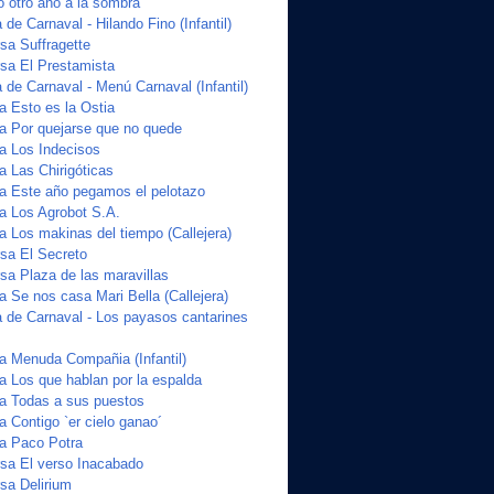
o otro año a la sombra
de Carnaval - Hilando Fino (Infantil)
a Suffragette
sa El Prestamista
de Carnaval - Menú Carnaval (Infantil)
a Esto es la Ostia
ta Por quejarse que no quede
ta Los Indecisos
a Las Chirigóticas
ta Este año pegamos el pelotazo
ta Los Agrobot S.A.
a Los makinas del tiempo (Callejera)
sa El Secreto
a Plaza de las maravillas
a Se nos casa Mari Bella (Callejera)
 de Carnaval - Los payasos cantarines
ta Menuda Compañia (Infantil)
a Los que hablan por la espalda
ta Todas a sus puestos
a Contigo `er cielo ganao´
ta Paco Potra
sa El verso Inacabado
sa Delirium