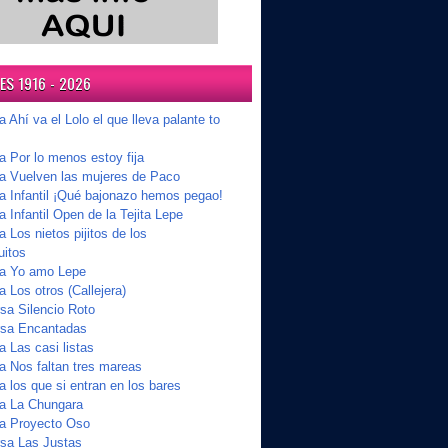
S 1916 - 2026
a Ahí va el Lolo el que lleva palante to
a Por lo menos estoy fija
ta Vuelven las mujeres de Paco
ta Infantil ¡Qué bajonazo hemos pegao!
a Infantil Open de la Tejita Lepe
a Los nietos pijitos de los
uitos
ta Yo amo Lepe
a Los otros (Callejera)
a Silencio Roto
sa Encantadas
a Las casi listas
a Nos faltan tres mareas
a los que si entran en los bares
ta La Chungara
ta Proyecto Oso
sa Las Justas