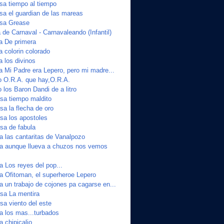
a tiempo al tiempo
a el guardian de las mareas
sa Grease
de Carnaval - Carnavaleando (Infantil)
ta De primera
a colorin colorado
a los divinos
a Mi Padre era Lepero, pero mi madre...
o O.R.A. que hay,O.R.A.
 los Baron Dandi de a litro
sa tiempo maldito
a la flecha de oro
a los apostoles
sa de fabula
a las cantaritas de Vanalpozo
ta aunque llueva a chuzos nos vemos
a Los reyes del pop...
ta Ofitoman, el superheroe Lepero
a un trabajo de cojones pa cagarse en...
sa La mentira
a viento del este
a los mas...turbados
a chipicalio