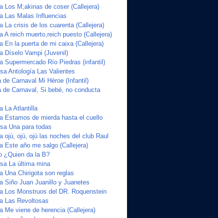
a Los M;akinas de coser (Callejera)
ta Las Malas Influencias
a La crisis de los cuarenta (Callejera)
a A reich muerto,reich puesto (Callejera)
a En la puerta de mi caixa (Callejera)
a Díselo Vampi (Juvenil)
a Supermercado Río Piedras (infantil)
a Antología Las Valientes
de Carnaval Mi Héroe (Infantil)
 de Carnaval, Si bebé, no conducta
 La Atlantilla
ta Estamos de mierda hasta el cuello
sa Una para todas
a ojú, ojú, ojú las noches del club Raul
a Este año me salgo (Callejera)
o ¿Quien da la B?
sa La última mina
a Una Chirigota son reglas
ta Siño Juan Juanillo y Juanetes
ta Los Monstruos del DR. Roquenstein
ta Las Revoltosas
a Me viene de herencia (Callejera)