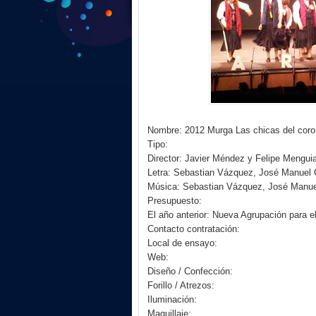
Nombre: 2012 Murga Las chicas del coro
Tipo:
Director: Javier Méndez y Felipe Mengui
Letra: Sebastian Vázquez, José Manuel 
Música: Sebastian Vázquez, José Manue
Presupuesto:
El año anterior: Nueva Agrupación para e
Contacto contratación:
Local de ensayo:
Web:
Diseño / Confección:
Forillo / Atrezos:
Iluminación:
Maquillaje: