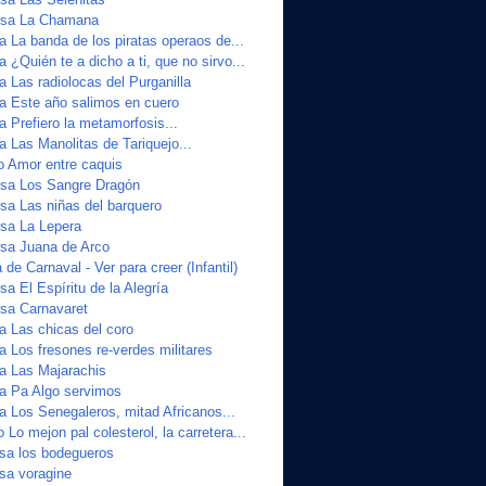
sa La Chamana
a La banda de los piratas operaos de...
a ¿Quién te a dicho a ti, que no sirvo...
a Las radiolocas del Purganilla
ta Este año salimos en cuero
a Prefiero la metamorfosis...
a Las Manolitas de Tariquejo...
o Amor entre caquis
sa Los Sangre Dragón
a Las niñas del barquero
sa La Lepera
sa Juana de Arco
de Carnaval - Ver para creer (Infantil)
a El Espíritu de la Alegría
sa Carnavaret
a Las chicas del coro
a Los fresones re-verdes militares
ta Las Majarachis
ta Pa Algo servimos
a Los Senegaleros, mitad Africanos...
 Lo mejon pal colesterol, la carretera...
sa los bodegueros
sa voragine