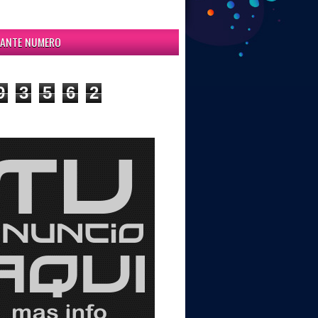
ITANTE NUMERO
9
3
5
6
2