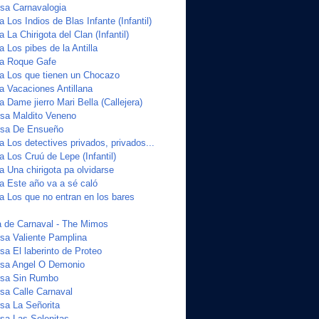
sa Carnavalogia
a Los Indios de Blas Infante (Infantil)
 La Chirigota del Clan (Infantil)
a Los pibes de la Antilla
ta Roque Gafe
ta Los que tienen un Chocazo
a Vacaciones Antillana
a Dame jierro Mari Bella (Callejera)
sa Maldito Veneno
sa De Ensueño
a Los detectives privados, privados...
a Los Cruú de Lepe (Infantil)
a Una chirigota pa olvidarse
ta Este año va a sé caló
a Los que no entran en los bares
 de Carnaval - The Mimos
sa Valiente Pamplina
a El laberinto de Proteo
sa Angel O Demonio
sa Sin Rumbo
a Calle Carnaval
sa La Señorita
sa Las Selenitas