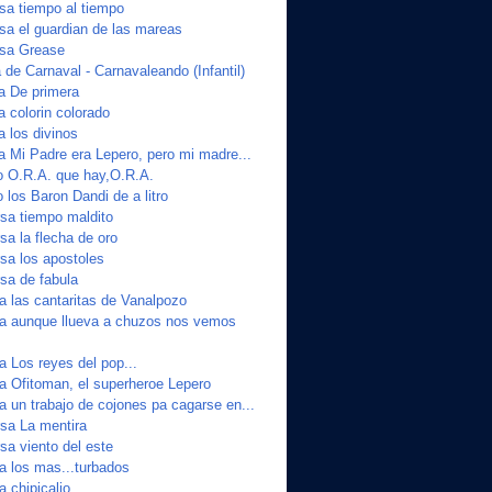
a tiempo al tiempo
a el guardian de las mareas
sa Grease
de Carnaval - Carnavaleando (Infantil)
ta De primera
a colorin colorado
a los divinos
a Mi Padre era Lepero, pero mi madre...
o O.R.A. que hay,O.R.A.
 los Baron Dandi de a litro
sa tiempo maldito
a la flecha de oro
a los apostoles
sa de fabula
a las cantaritas de Vanalpozo
ta aunque llueva a chuzos nos vemos
a Los reyes del pop...
ta Ofitoman, el superheroe Lepero
a un trabajo de cojones pa cagarse en...
sa La mentira
a viento del este
a los mas...turbados
a chipicalio