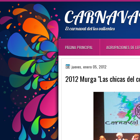
CARNAVAL
El carnaval del los valientes
PÁGINA PRINCIPAL
AGRUPACIONES DE LE
jueves, enero 05, 2012
2012 Murga "Las chicas del c