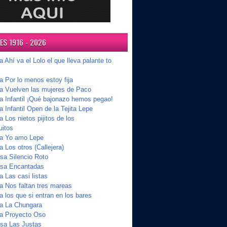
S 1916 - 2026
a Ahí va el Lolo el que lleva palante to
a Por lo menos estoy fija
ta Vuelven las mujeres de Paco
ta Infantil ¡Qué bajonazo hemos pegao!
a Infantil Open de la Tejita Lepe
a Los nietos pijitos de los
uitos
ta Yo amo Lepe
a Los otros (Callejera)
a Silencio Roto
sa Encantadas
a Las casi listas
a Nos faltan tres mareas
a los que si entran en los bares
ta La Chungara
ta Proyecto Oso
sa Las Justas