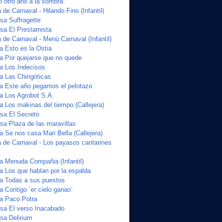
o otro año a la sombra
de Carnaval - Hilando Fino (Infantil)
a Suffragette
sa El Prestamista
de Carnaval - Menú Carnaval (Infantil)
a Esto es la Ostia
ta Por quejarse que no quede
ta Los Indecisos
a Las Chirigóticas
ta Este año pegamos el pelotazo
ta Los Agrobot S.A.
a Los makinas del tiempo (Callejera)
sa El Secreto
a Plaza de las maravillas
a Se nos casa Mari Bella (Callejera)
 de Carnaval - Los payasos cantarines
ta Menuda Compañia (Infantil)
a Los que hablan por la espalda
ta Todas a sus puestos
a Contigo `er cielo ganao´
ta Paco Potra
sa El verso Inacabado
sa Delirium