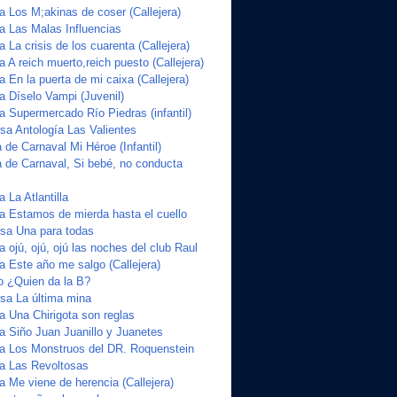
a Los M;akinas de coser (Callejera)
ta Las Malas Influencias
a La crisis de los cuarenta (Callejera)
a A reich muerto,reich puesto (Callejera)
a En la puerta de mi caixa (Callejera)
a Díselo Vampi (Juvenil)
a Supermercado Río Piedras (infantil)
a Antología Las Valientes
de Carnaval Mi Héroe (Infantil)
 de Carnaval, Si bebé, no conducta
 La Atlantilla
ta Estamos de mierda hasta el cuello
sa Una para todas
a ojú, ojú, ojú las noches del club Raul
a Este año me salgo (Callejera)
o ¿Quien da la B?
sa La última mina
a Una Chirigota son reglas
ta Siño Juan Juanillo y Juanetes
ta Los Monstruos del DR. Roquenstein
ta Las Revoltosas
a Me viene de herencia (Callejera)